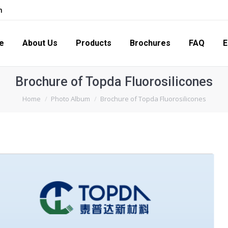
m
s
Products
Brochures
FAQ
Enquiry
Con
e
About Us
Products
Brochures
FAQ
E
Brochure of Topda Fluorosilicones
You are here:
Home
Photo Album
Brochure of Topda Fluorosilicones