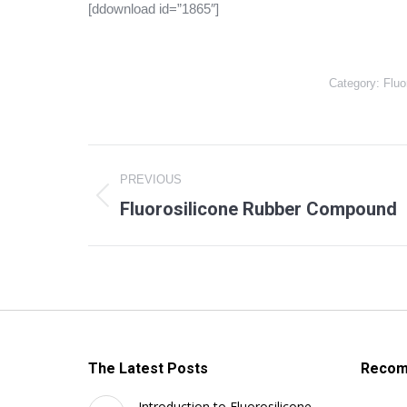
[ddownload id=”1865″]
Category:
Fluo
Album
PREVIOUS
navigation
Fluorosilicone Rubber Compound
Previous
album:
The Latest Posts
Recom
Introduction to Fluorosilicone