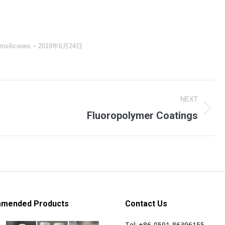
rosilicones
2019年6月24日
NEXT
Fluoropolymer Coatings
Next
album:
mended Products
Contact Us
Tel: +86-0591-86396155