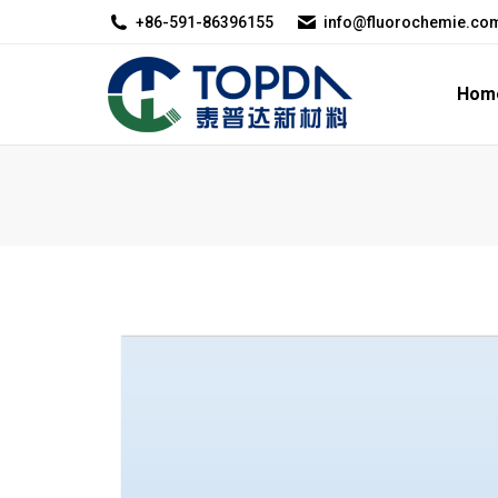
+86-591-86396155
info@fluorochemie.co
Home
About U
Hom