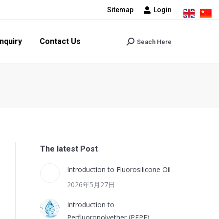
Sitemap
Login
tact Us
Seach Here
Search:
nquiry
Contact Us
Seach Here
Search:
The latest Post
Introduction to Fluorosilicone Oil
2026年5月27日
Introduction to
Perfluoropolyether (PFPE)