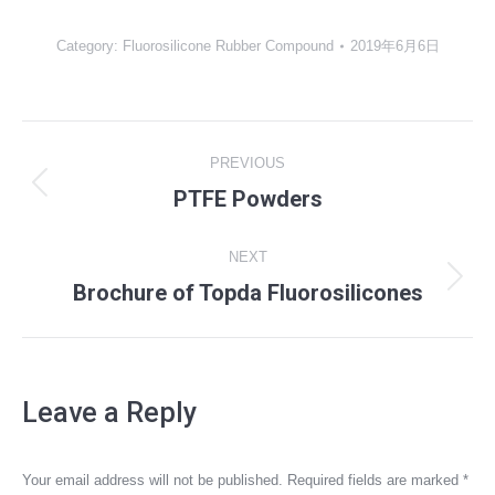
Category:
Fluorosilicone Rubber Compound
2019年6月6日
Album
PREVIOUS
navigation
PTFE Powders
Previous
album:
NEXT
Brochure of Topda Fluorosilicones
Next
album:
Leave a Reply
Your email address will not be published. Required fields are marked
*